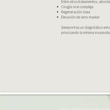
Entre otros tratamientos, abord
Cirugía oral compleja
Regeneración ósea
Elevación de seno maxilar
Siempre tras un diagnóstico exha
priorizando la mínima invasivid
Clínica Dental Dra. Emilia San