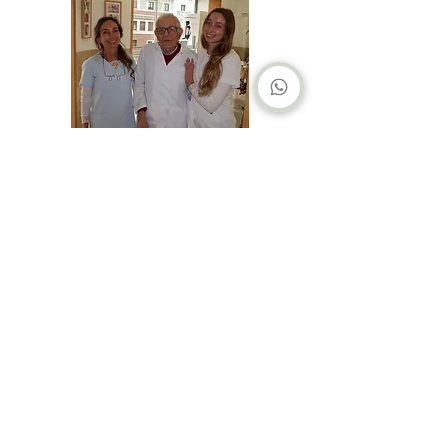
Clínica Dental Dra. Emilia Santamarta
Ordoño II, 26. 3º izda. 24001 León
Contacto