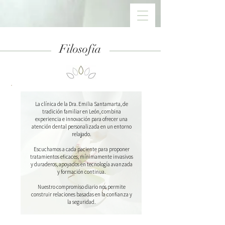
Filosofía
La clínica de la Dra. Emilia Santamarta, de
tradición familiar en León, combina
experiencia e innovación para ofrecer una
atención dental personalizada en un entorno
relajado.
Escuchamos a cada paciente para proponer
tratamientos eficaces, mínimamente invasivos
y duraderos, apoyados en tecnología avanzada
y formación continua.
Nuestro compromiso diario nos permite
construir relaciones basadas en la confianza y
la seguridad.