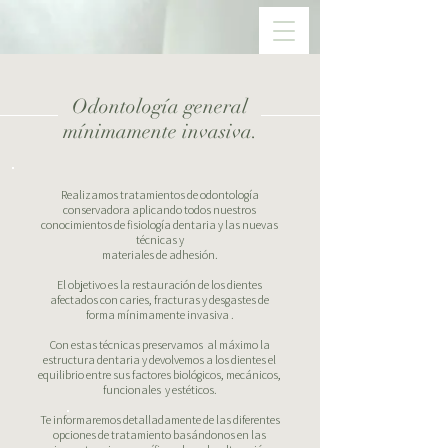
Odontología general
mínimamente invasiva.
Realizamos tratamientos de odontología
conservadora aplicando todos nuestros
conocimientos de fisiología dentaria y las nuevas
técnicas y
materiales de adhesión.
El objetivo es la restauración de los dientes
afectados con caries, fracturas y desgastes de
forma mínimamente invasiva .
Con estas técnicas preservamos al máximo la
estructura dentaria y devolvemos a los dientes el
equilibrio entre sus factores biológicos, mecánicos,
funcionales y estéticos.
Te informaremos detalladamente de las diferentes
opciones de tratamiento basándonos en las