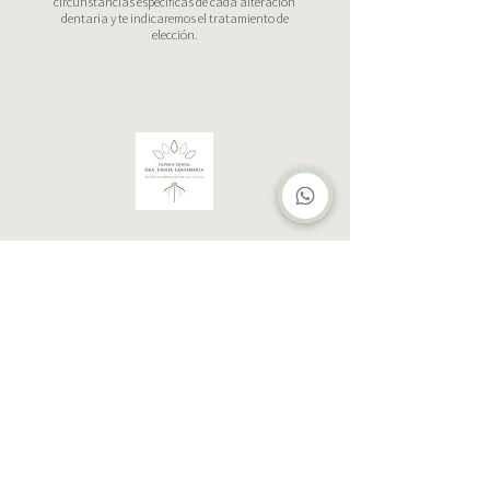
circunstancias específicas de cada alteración
dentaria y te indicaremos el tratamiento de
elección.
Clínica Dental Dra. Emilia Santamarta
Ordoño II, 26. 3º izda. 24001 León
Contacto
I
987 220 476
601 222 979
clinicaesantamarta@gmail.com
© 2026 Clínica Dental Dra. Emilia